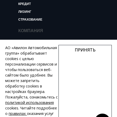
КРЕДИТ
ЛИЗИНГ
СТРАХОВАНИЕ
КОМПАНИЯ
О КОМПАНИИ
АО «Авилон Автомобильная
ПРИНЯТЬ
НОВОСТИ И ОБЗОРЫ
группа» обрабатывает
КОНТАКТЫ
cookies с целью
персонализации сервисов и
ВАКАНСИИ
чтобы пользоваться веб-
сайтом было удобнее. Вы
+7 495 730 44 46
можете запретить
обработку сookies в
настройках браузера.
Пожалуйста, ознакомьтесь с
политикой использования
ПОЛИТИКА КОНФИДЕНЦИАЛЬНОСТИ
cookies. Читайте подробнее
о
правилах
оказания услуг
КАРТА САЙТА