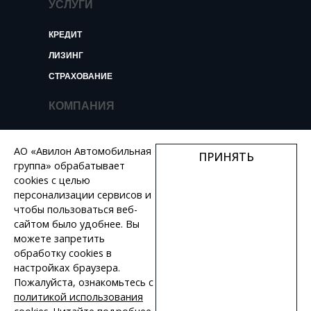
УСЛУГИ
КРЕДИТ
ЛИЗИНГ
СТРАХОВАНИЕ
КОМПАНИЯ
О КОМПАНИИ
АО «Авилон Автомобильная
ПРИНЯТЬ
НОВОСТИ И ОБЗОРЫ
группа» обрабатывает
КОНТАКТЫ
cookies с целью
персонализации сервисов и
ВАКАНСИИ
чтобы пользоваться веб-
сайтом было удобнее. Вы
+7 495 730 44 46
можете запретить
обработку сookies в
настройках браузера.
Пожалуйста, ознакомьтесь с
политикой использования
ПОЛИТИКА КОНФИДЕНЦИАЛЬНОСТИ