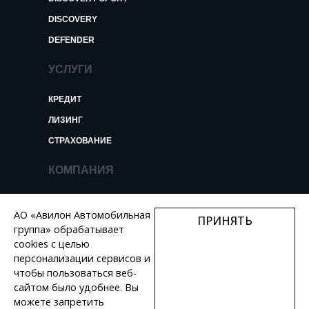
DISCOVERY
DEFENDER
УСЛУГИ
КРЕДИТ
ЛИЗИНГ
СТРАХОВАНИЕ
КОМПАНИЯ
О КОМПАНИИ
АО «Авилон Автомобильная
ПРИНЯТЬ
НОВОСТИ И ОБЗОРЫ
группа» обрабатывает
КОНТАКТЫ
cookies с целью
персонализации сервисов и
ВАКАНСИИ
чтобы пользоваться веб-
сайтом было удобнее. Вы
+7 495 730 44 46
можете запретить