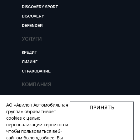
DISCOVERY SPORT
DISCOVERY
DEFENDER
УСЛУГИ
КРЕДИТ
ЛИЗИНГ
СТРАХОВАНИЕ
КОМПАНИЯ
О КОМПАНИИ
АО «Авилон Автомобильная
ПРИНЯТЬ
НОВОСТИ И ОБЗОРЫ
группа» обрабатывает
КОНТАКТЫ
cookies с целью
персонализации сервисов и
ВАКАНСИИ
чтобы пользоваться веб-
сайтом было удобнее. Вы