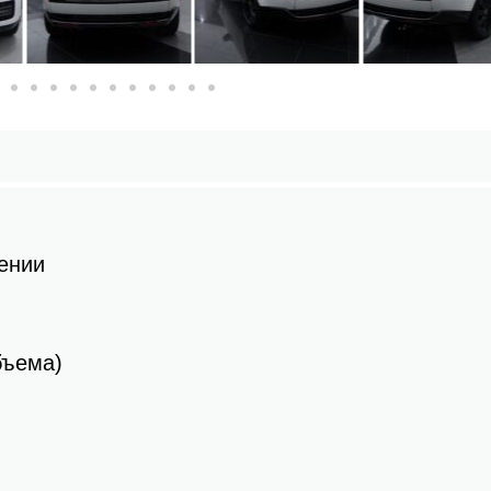
ении
бъема)