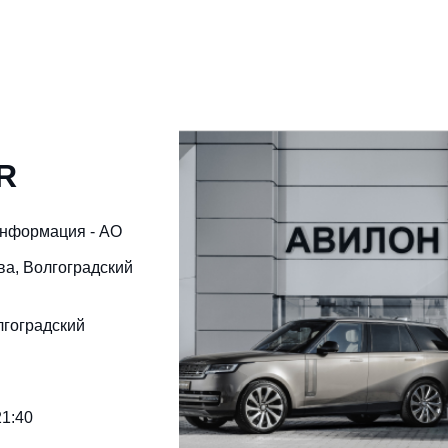
R
информация - АО
ква, Волгоградский
лгоградский
21:40