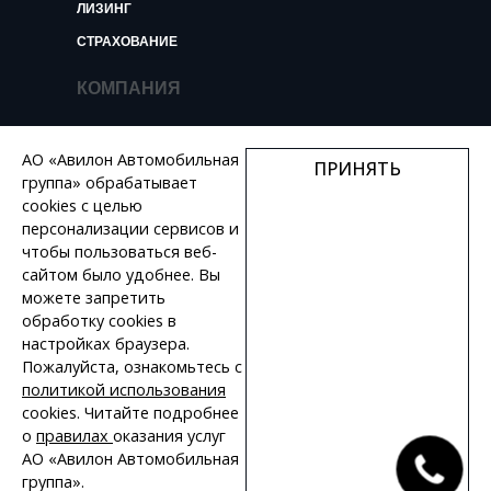
ЛИЗИНГ
СТРАХОВАНИЕ
КОМПАНИЯ
О КОМПАНИИ
АО «Авилон Автомобильная
ПРИНЯТЬ
НОВОСТИ И ОБЗОРЫ
группа» обрабатывает
КОНТАКТЫ
cookies с целью
персонализации сервисов и
ВАКАНСИИ
чтобы пользоваться веб-
сайтом было удобнее. Вы
+7 495 730 44 46
можете запретить
обработку сookies в
настройках браузера.
Пожалуйста, ознакомьтесь с
политикой использования
ПОЛИТИКА КОНФИДЕНЦИАЛЬНОСТИ
cookies. Читайте подробнее
о
правилах
оказания услуг
КАРТА САЙТА
АО «Авилон Автомобильная
группа».