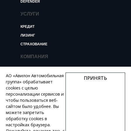
DEFENDER
УСЛУГИ
КРЕДИТ
ЛИЗИНГ
СТРАХОВАНИЕ
КОМПАНИЯ
О КОМПАНИИ
АО «Авилон Автомобильная
ПРИНЯТЬ
НОВОСТИ И ОБЗОРЫ
группа» обрабатывает
КОНТАКТЫ
cookies с целью
персонализации сервисов и
ВАКАНСИИ
чтобы пользоваться веб-
сайтом было удобнее. Вы
+7 495 730 44 46
можете запретить
обработку сookies в
настройках браузера.
Пожалуйста, ознакомьтесь с