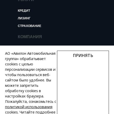
КРЕДИТ
ЛИЗИНГ
СТРАХОВАНИЕ
КОМПАНИЯ
О КОМПАНИИ
АО «Авилон Автомобильная
ПРИНЯТЬ
НОВОСТИ И ОБЗОРЫ
группа» обрабатывает
КОНТАКТЫ
cookies с целью
персонализации сервисов и
ВАКАНСИИ
чтобы пользоваться веб-
сайтом было удобнее. Вы
+7 495 730 44 46
можете запретить
обработку сookies в
настройках браузера.
Пожалуйста, ознакомьтесь с
политикой использования
ПОЛИТИКА КОНФИДЕНЦИАЛЬНОСТИ
cookies. Читайте подробнее