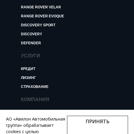
RANGE ROVER VELAR
RANGE ROVER EVOQUE
DISCOVERY SPORT
DISCOVERY
DEFENDER
УСЛУГИ
КРЕДИТ
ЛИЗИНГ
СТРАХОВАНИЕ
КОМПАНИЯ
О КОМПАНИИ
АО «Авилон Автомобильная
ПРИНЯТЬ
НОВОСТИ И ОБЗОРЫ
группа» обрабатывает
КОНТАКТЫ
cookies с целью