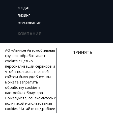
КРЕДИТ
ЛИЗИНГ
СТРАХОВАНИЕ
КОМПАНИЯ
О КОМПАНИИ
АО «Авилон Автомобильная
ПРИНЯТЬ
НОВОСТИ И ОБЗОРЫ
группа» обрабатывает
КОНТАКТЫ
cookies с целью
персонализации сервисов и
ВАКАНСИИ
чтобы пользоваться веб-
сайтом было удобнее. Вы
+7 495 730 44 46
можете запретить
обработку сookies в
настройках браузера.
Пожалуйста, ознакомьтесь с
политикой использования
ПОЛИТИКА КОНФИДЕНЦИАЛЬНОСТИ
cookies. Читайте подробнее