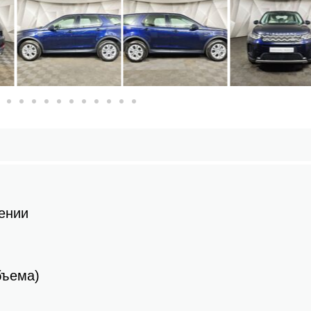
ении
бъема)