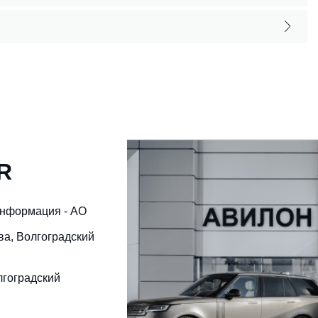
R
информация - АО
ква, Волгоградский
лгоградский