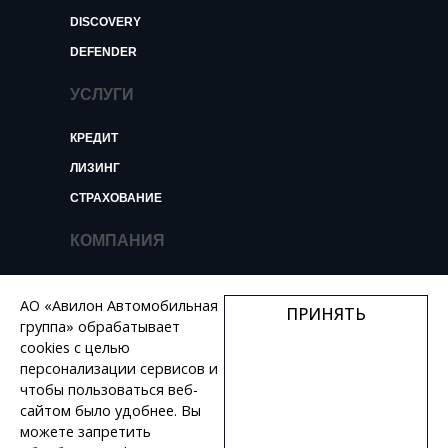
DISCOVERY
DEFENDER
УСЛУГИ
КРЕДИТ
ЛИЗИНГ
СТРАХОВАНИЕ
КОМПАНИЯ
О КОМПАНИИ
АО «Авилон Автомобильная
ПРИНЯТЬ
НОВОСТИ И ОБЗОРЫ
группа» обрабатывает
КОНТАКТЫ
cookies с целью
персонализации сервисов и
ВАКАНСИИ
чтобы пользоваться веб-
сайтом было удобнее. Вы
+7 495 730 44 46
можете запретить