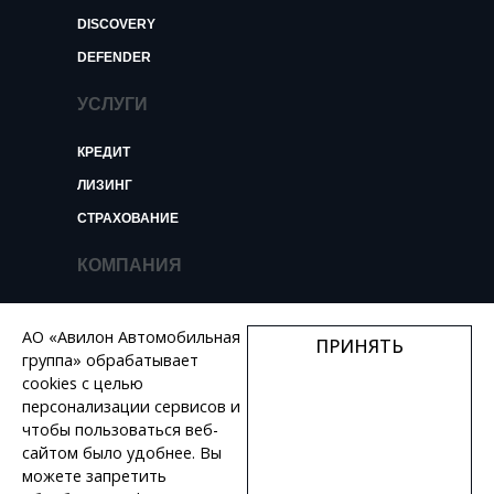
DISCOVERY
DEFENDER
УСЛУГИ
КРЕДИТ
ЛИЗИНГ
СТРАХОВАНИЕ
КОМПАНИЯ
О КОМПАНИИ
АО «Авилон Автомобильная
ПРИНЯТЬ
НОВОСТИ И ОБЗОРЫ
группа» обрабатывает
КОНТАКТЫ
cookies с целью
персонализации сервисов и
ВАКАНСИИ
чтобы пользоваться веб-
сайтом было удобнее. Вы
+7 495 730 44 46
можете запретить