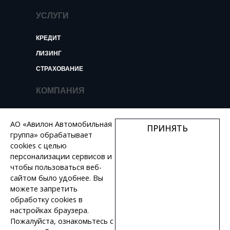
УСЛУГИ
КРЕДИТ
ЛИЗИНГ
СТРАХОВАНИЕ
КОМПАНИЯ
О КОМПАНИИ
АО «Авилон Автомобильная
ПРИНЯТЬ
НОВОСТИ И ОБЗОРЫ
группа» обрабатывает
КОНТАКТЫ
cookies с целью
персонализации сервисов и
ВАКАНСИИ
чтобы пользоваться веб-
сайтом было удобнее. Вы
+7 495 730 44 46
можете запретить
обработку сookies в
настройках браузера.
Пожалуйста, ознакомьтесь с