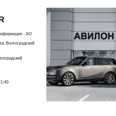
R
информация - АО
ква, Волгоградский
лгоградский
21:40