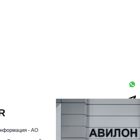
R
информация - АО